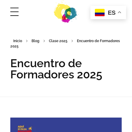
ES
ConCuerpos
Danza Inclusiva en Colombia
Inicio
Blog
Clase 2025
Encuentro de Formadores
2025
Encuentro de
Formadores 2025