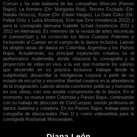
Común y ha sido bailarina de las compañías Misiconi (Países
Bajos), La Arenera (Dir: Margarita Roa), Tercero Excluido (Dir:
Natalia Orozco), Korpe (Dir: Edwin Vargas), La Gata Cirko (Dir:
Felipe Ortiz y Luisa Montoya), Erre que Erre (residencia 2012) y
para la coreógrafa alemana Isabelle Schad (residencia 2011 y
2012 en Alemania). Es miembro de la revista de artes escénicas
el cuerpoeSpin y ha co-escrito los libros Cuerpos Potentes e
Incluyendo al Cuerpo en el campo de la danza inclusiva. Laisvie
ha dirigido obras de danza en Colombia, Argentina y los Países
Bajos. Actualmente, su principal exploración creativa es el
performance multimedia, donde relaciona la coreografía y la
proyección de video en vivo, a la vez que mantiene los valores
que desarrolló en su práctica inclusiva: trabajar desde la
subjetividad, desarrollar la inteligencia corporal a partir de un
estado de escucha y encontrar libertad creativa en la abundancia
de la imaginación. Laisvie aborda cuestiones políticas y humanas
en sus obras, con una amplia comprensión de la danza. En el
momento. se mueve entre Colombia y Países Bajos, continuando
con su trabajo de dirección de ConCuerpos, siendo profesora de
danza, bailarina y creadora. En los Países Bajos, trabaja para la
compañía de danza-teatro Plan D y como videoartista para la
coreógrafa Roshanak Morrowatian.
Diana León