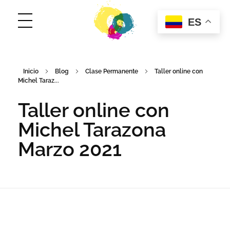
ES
ConCuerpos
Danza Inclusiva en Colombia
Inicio
Blog
Clase Permanente
Taller online con
Michel Taraz...
Taller online con
Michel Tarazona
Marzo 2021