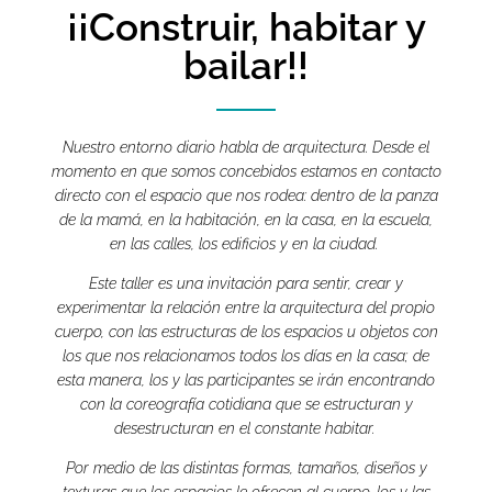
l
¡¡Construir, habitar y
bailar!!
i
n
Nuestro entorno diario habla de arquitectura. Desde el
momento en que somos concebidos estamos en contacto
e
directo con el espacio que nos rodea: dentro de la panza
de la mamá, en la habitación, en la casa, en la escuela,
c
en las calles, los edificios y en la ciudad.
Este taller es una invitación para sentir, crear y
o
experimentar la relación entre la arquitectura del propio
cuerpo, con las estructuras de los espacios u objetos con
los que nos relacionamos todos los días en la casa; de
n
esta manera, los y las participantes se irán encontrando
con la coreografía cotidiana que se estructuran y
M
desestructuran en el constante habitar.
Por medio de las distintas formas, tamaños, diseños y
texturas que los espacios le ofrecen al cuerpo, los y las