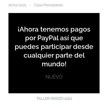
T
16/02/2021
Clase Permanente
a
l
¡Ahora tenemos pagos
por PayPal así que
l
puedes participar desde
cualquier parte del
e
mundo!
r
NUEVO
o
n
TALLER MARZO 2021