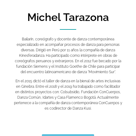
z
Michel Tarazona
o
Bailarín, coreógrafo y docente de danza contemporánea
n
especializado en acompañar procesos de danza para personas
diversas. Dirigió en Perú por 11 años la compañía de danza
Kinesferadanza. Ha participado como intérprete en obras de
a
coreógrafos peruanos y extranjeros. En el 2012 fue becado por la
fundación Siemens y el Instituto Goethe de Chile para participar
del encuentro latinoamericano de danza “Movimiento Sur“.
M
En el 2015 dictó el taller de danza en la bienal de artes inclusivas
en Ginebra. Entre el 2018 y el 2019 ha trabajado como facilitador
en distintos proyectos con: Colsubsidio, Fundación ConCuerpos,
a
Danza Común, Idartes y Casa Flamenco Bogotá. Actualmente
pertenece a la compañía de danza contemporánea ConCuerpos y
es codirector de Danza Kusi.
r
z