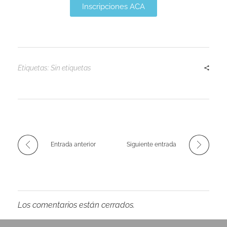
Inscripciones ACA
o
2
Etiquetas: Sin etiquetas
0
2
1
Entrada anterior
Siguiente entrada
Los comentarios están cerrados.