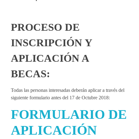
e
r
PROCESO DE
d
INSCRIPCIÓN Y
e
APLICACIÓN A
F
BECAS:
o
Todas las personas interesadas deberán aplicar a través del
siguiente formulario antes del 17 de Octubre 2018:
r
FORMULARIO DE
m
APLICACIÓN
a