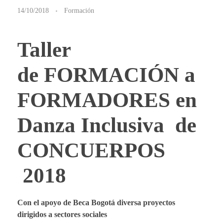
C
14/10/2018
Formación
o
Taller
n
de
FORMACIÓN a
v
FORMADORES en
o
Danza Inclusiva
de
c
CONCUERPOS
a
2018
t
Con el apoyo de Beca Bogotá diversa proyectos
dirigidos a sectores sociales