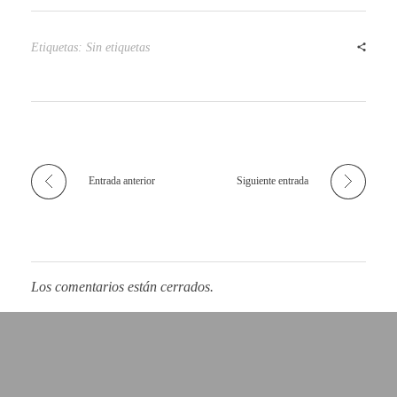
0
Etiquetas: Sin etiquetas
1
8
Entrada anterior
Siguiente entrada
Los comentarios están cerrados.