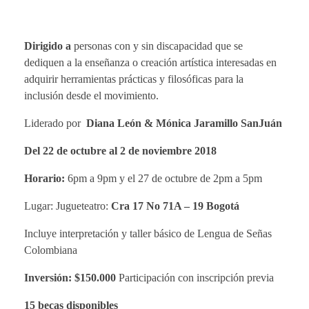
o
r
Dirigido a
personas con y sin discapacidad que se
dediquen a la enseñanza o creación artística interesadas en
i
adquirir herramientas prácticas y filosóficas para la
inclusión desde el movimiento.
a
Liderado por
Diana León & Mónica Jaramillo SanJuán
T
Del 22 de octubre al 2 de noviembre 2018
Horario:
6pm a 9pm y el 27 de octubre de 2pm a 5pm
a
Lugar: Jugueteatro:
Cra 17 No 71A – 19 Bogotá
l
Incluye interpretación y taller básico
de
Lengua de Señas
Colombiana
l
Inversión: $150.000
Participación con inscripción previa
15 becas disponibles