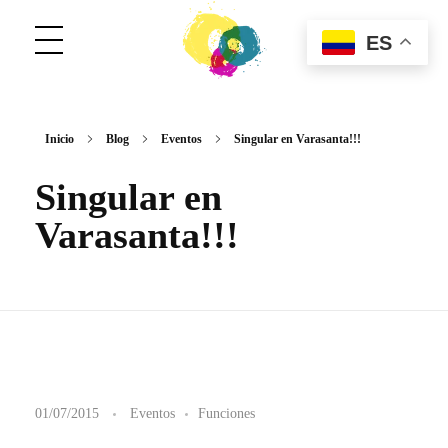
ES
ConCuerpos
Danza Inclusiva en Colombia
Inicio
Blog
Eventos
Singular en Varasanta!!!
Singular en
Varasanta!!!
S
01/07/2015
Eventos
Funciones