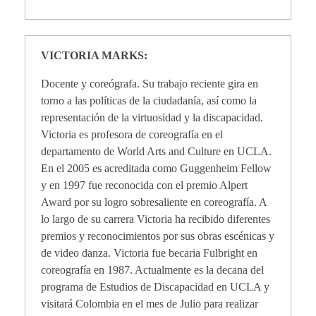
n
V
VICTORIA MARKS:
a
Docente y coreógrafa. Su trabajo reciente gira en
torno a las políticas de la ciudadanía, así como la
r
representación de la virtuosidad y la discapacidad.
Victoria es profesora de coreografía en el
departamento de World Arts and Culture en UCLA.
a
En el 2005 es acreditada como Guggenheim Fellow
y en 1997 fue reconocida con el premio Alpert
s
Award por su logro sobresaliente en coreografía. A
lo largo de su carrera Victoria ha recibido diferentes
a
premios y reconocimientos por sus obras escénicas y
de video danza. Victoria fue becaria Fulbright en
n
coreografía en 1987. Actualmente es la decana del
programa de Estudios de Discapacidad en UCLA y
visitará Colombia en el mes de Julio para realizar
t