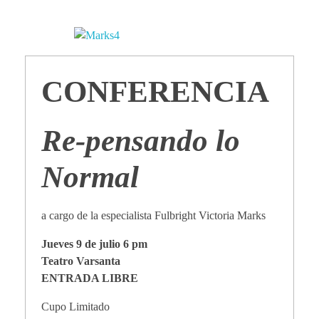
i
n
g
CONFERENCIA
u
Re-pensando lo
l
Normal
a
a cargo de la especialista Fulbright Victoria Marks
r
Jueves 9 de julio 6 pm
Teatro Varsanta
e
ENTRADA LIBRE
Cupo Limitado