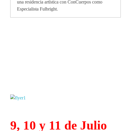
una residencia artística con ConCuerpos como
Especialista Fulbright.
a
!
!
!
9, 10 y 11 de Julio