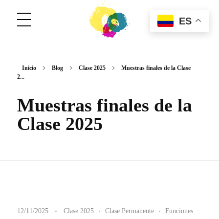
ES
ConCuerpos
Danza Inclusiva en Colombia
Inicio
Blog
Clase 2025
Muestras finales de la Clase
2...
Muestras finales de la
Clase 2025
M
12/11/2025
Clase 2025
Clase Permanente
Funciones