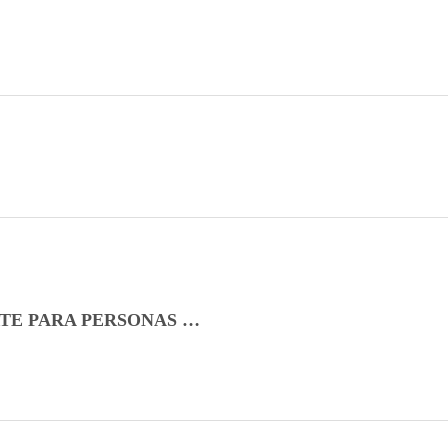
ConCuerpos en el II ENCUENTRO DE ARTE PARA PERSONAS CON DISCAPACIDAD EN CALI