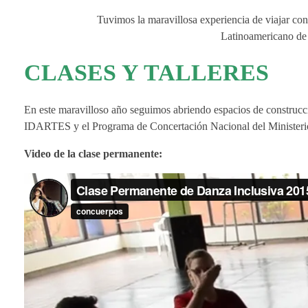
e
Tuvimos la maravillosa experiencia de viajar co
Latinoamericano de
s
CLASES Y TALLERES
t
En este maravilloso año seguimos abriendo espacios de construc
a
IDARTES y el Programa de Concertación Nacional del Ministerio 
Video de la clase permanente:
s
2
0
1