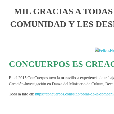
e
MIL GRACIAS A TODA
l
COMUNIDAD Y LES DE
i
c
CONCUERPOS ES CREA
e
s
En el 2015 ConCuerpos tuvo la maravillosa experiencia de trabaja
Creación-Investigación en Danza del Ministerio de Cultura, Bec
F
Toda la info en:
https://concuerpos.com/sitio/obras-de-la-compani
i