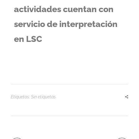
l
actividades cuentan con
í
servicio de interpretación
n
en LSC
2
0
2
Etiquetas: Sin etiquetas
4