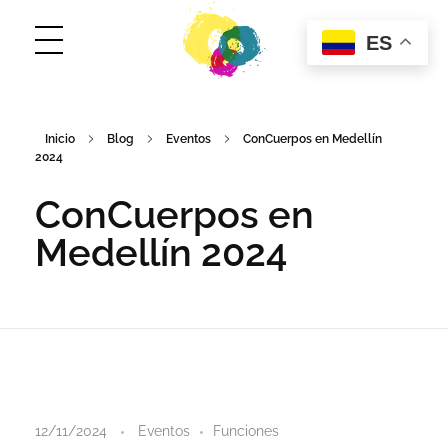
ES
ConCuerpos
Danza Inclusiva en Colombia
Inicio
Blog
Eventos
ConCuerpos en Medellín
2024
ConCuerpos en
Medellín 2024
C
12/11/2024
Eventos
Funciones