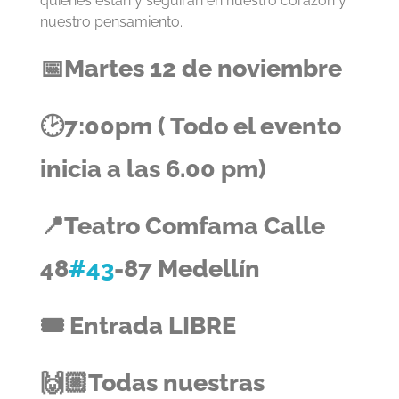
quienes están y seguirán en nuestro corazón y
s
nuestro pensamiento.
e
📅Martes 12 de noviembre
n
🕑7:00pm ( Todo el evento
M
inicia a las 6.00 pm)
e
📍Teatro Comfama Calle
d
48
#43
-87 Medellín
e
🎟️ Entrada LIBRE
l
🙌🏼Todas nuestras