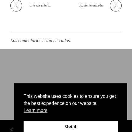
0
Entrada anterior
Siguiente entrada
1
4
Los comentarios están cerrados.
This website uses cookies to ensure you get
the best experience on our website.
Learn more
Got it
© 2026 Company. All rights reserved. info@concuerpos.com