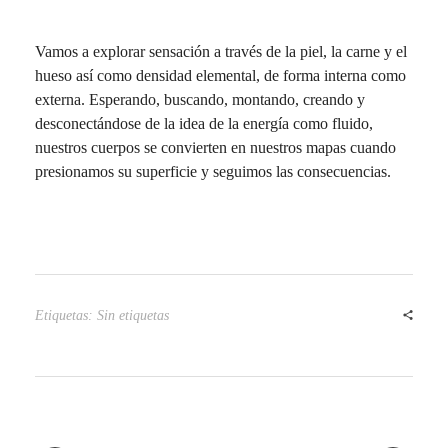
a
Vamos a explorar sensación a través de la piel, la carne y el
hueso así como densidad elemental, de forma interna como
s
externa. Esperando, buscando, montando, creando y
desconectándose de la idea de la energía como fluido,
e
nuestros cuerpos se convierten en nuestros mapas cuando
presionamos su superficie y seguimos las consecuencias.
M
a
y
Etiquetas: Sin etiquetas
o
2